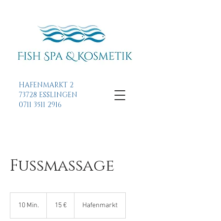
HAFENMARKT 2
73728 ESSLINGEN
0711 3511 2916
Fussmassage
15
Euro
10 Min.
1
15 €
Hafenmarkt
0