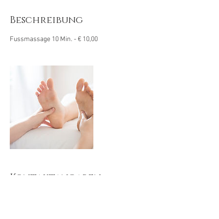
M
i
Beschreibung
n
.
Fussmassage 10 Min. - € 10,00
Kontaktangaben
Hafenmarkt 2, 73728 Esslingen am Neckar,
Deutschland