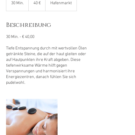
Euro
30 Min.
3
40 €
Hafenmarkt
0
M
i
Beschreibung
n
.
30 Min. - € 40,00
Tiefe Entspannung durch mit wertvollen Ölen
getränkte Steine, die auf der haut gleiten oder
auf Hautpunkten ihre Kraft abgeben. Diese
tiefenwirksame Wärme hilft gegen
Verspannungen und harmonisiert ihre
Energiezentren, danach fühlen Sie sich
pudelwohl.